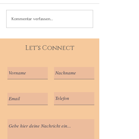
9 Zeichen für deine
#8 Schlüssel zu
Kommentar verfassen...
wahre Dualseele
Dualseeleneinhe
Respekt
Let's Connect