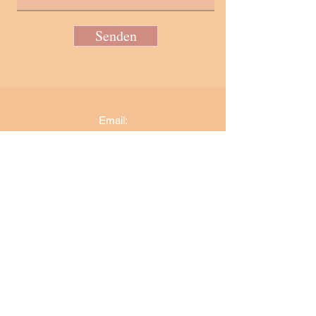
Senden
Email:
twinflamesfireinyourheart@gmail.com