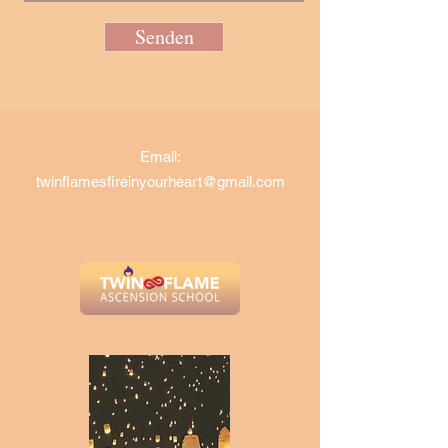
Senden
Email:
twinflamesfireinyourheart@gmail.com